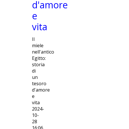
d'amore
e
vita
Il
miele
nell'antico
Egitto:
storia
di
un
tesoro
d'amore
e
vita
2024-
10-
28
16:06